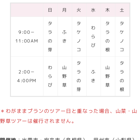
日
月
火
水
木
土
タ
タ
タ
タ
わ
9:00－
ラ
ふ
ケ
ラ
ケ
ら
11:00AM
の
き
ノ
の
ノ
び
芽
コ
根
コ
タ
タ
わ
山
山
2:00－
ラ
ふ
ラ
ら
野
野
4:00PM
の
き
の
び
草
草
芽
根
＊わがままプランのツアー日と重なった場合、山菜・山
野草ツアーは催行されません。
開催地
：出雲市・安来市（島根県）、甲州市（山梨県）