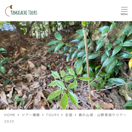
MENU
HOME
ツアー情報
TOURS
全国
春の山菜・山野草採りツアー
2023