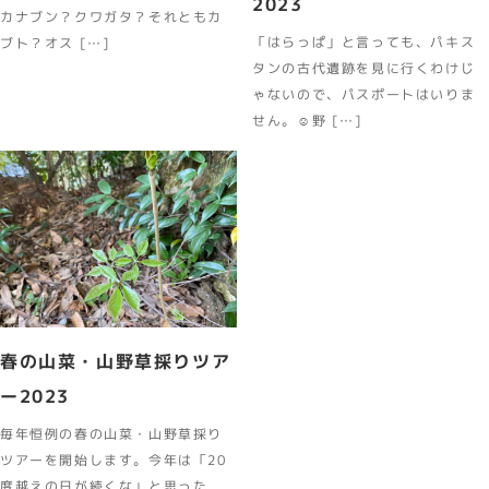
2023
カナブン？クワガタ？それともカ
「はらっぱ」と言っても、パキス
ブト？オス […]
タンの古代遺跡を見に行くわけじ
ゃないので、パスポートはいりま
せん。☺野 […]
春の山菜・山野草採りツア
ー2023
毎年恒例の春の山菜・山野草採り
ツアーを開始します。今年は「20
度越えの日が続くな」と思った