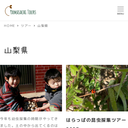
MENU
HOME
ツアー
山梨県
山梨県
今年も幼虫採集の時期がやってき
はらっぱの昆虫採集ツアー
ました。土の中から出てくるのは